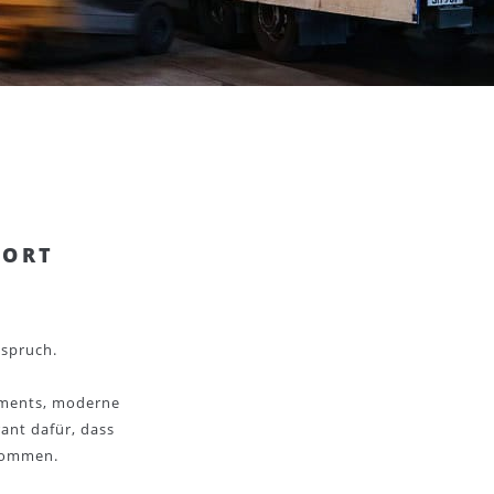
 ORT
nspruch.
ements, moderne
rant dafür, dass
nkommen.