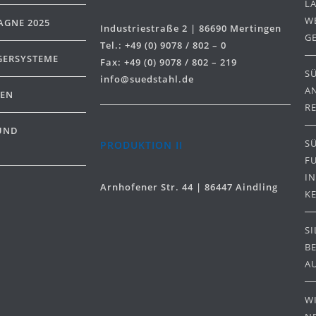
L
WE
GNE 2025
Industriestraße 2 | 86690 Mertingen
E
Tel.: +49 (0) 9078 / 802 – 0
GERSYSTEME
Fax: +49 (0) 9078 / 802 – 219
S
info@suedstahl.de
A
DEN
R
UND
S
PRODUKTION II
F
I
Arnhofener Str. 44 | 86447 Aindling
K
S
B
A
W