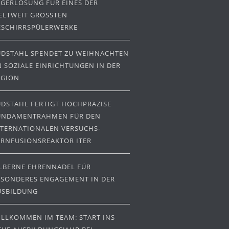
AGERLÖSUNG FÜR EINES DER
LTWEIT GRÖSSTEN G
SCHIRRSPÜLERWERKE
ÜDSTAHL SPENDET ZU WEIHNACHTEN
N SOZIALE EINRICHTUNGEN IN DER
EGION
ÜDSTAHL FERTIGT HOCHPRÄZISE
UNDAMENTRAHMEN FÜR DEN
NTERNATIONALEN VERSUCHS-
ERNFUSIONSREAKTOR ITER
ILBERNE EHRENNADEL FÜR
ESONDERES ENGAGEMENT IN DER
USBILDUNG
ILLKOMMEN IM TEAM: START INS