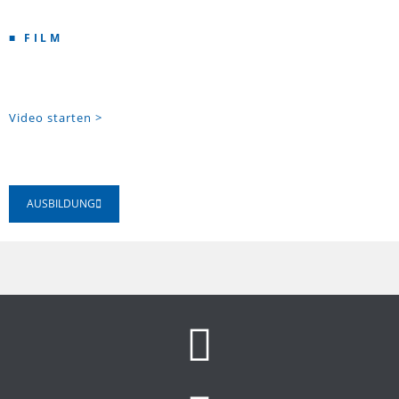
■ FILM
Video starten >
AUSBILDUNG