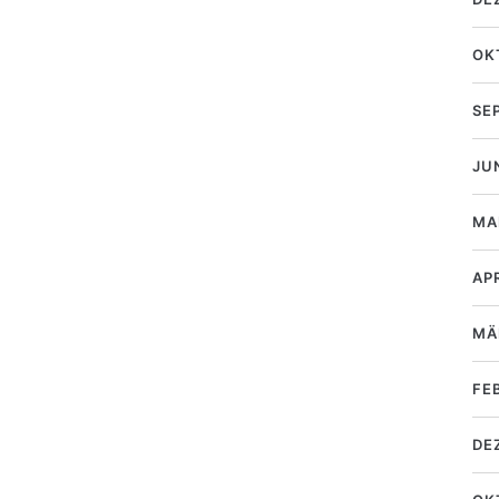
OK
SE
JU
MA
AP
MÄ
FE
DE