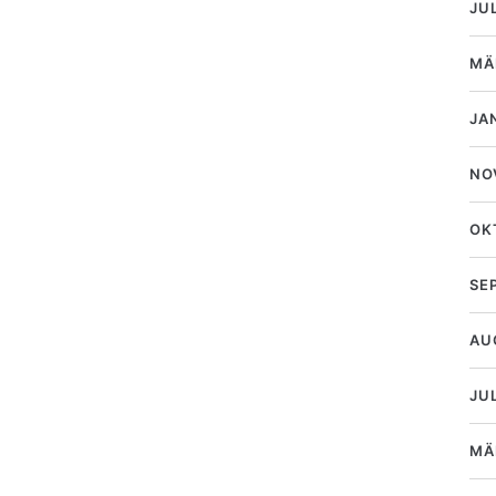
JU
MÄ
JA
NO
OK
SE
AU
JUL
MÄ