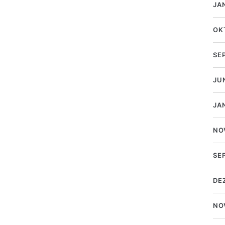
JA
OK
SE
JU
JA
NO
SE
DE
NO