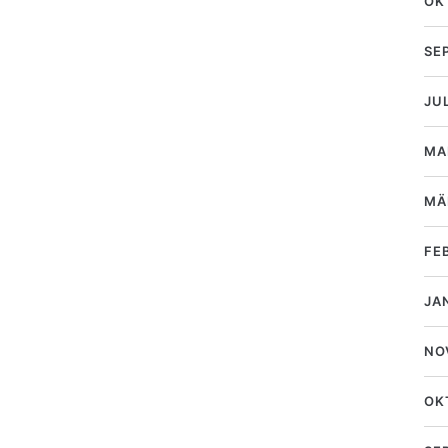
OK
SE
JU
MA
MÄ
FE
JA
NO
OK