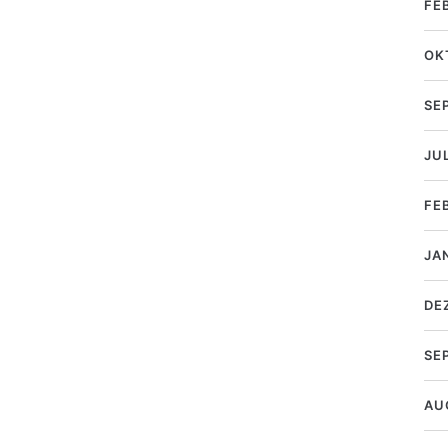
FE
OK
SE
JUL
FE
JA
DE
SE
AU