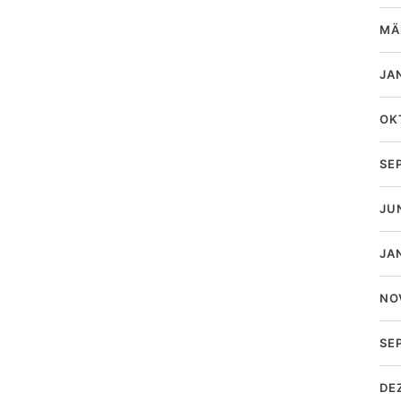
MÄ
JA
OK
SE
JU
JA
NO
SE
DE