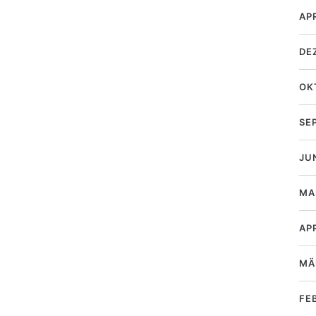
AP
DE
OK
SE
JU
MA
AP
MÄ
FE