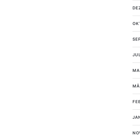
DE
OK
SE
JU
MA
MÄ
FE
JA
NO