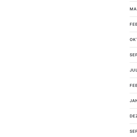
MA
FE
OK
SE
JUL
FE
JA
DE
SE