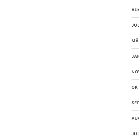
AU
JU
MÄ
JA
NO
OK
SE
AU
JUL