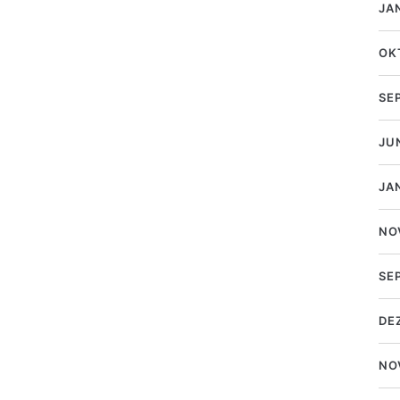
JA
OK
SE
JU
JA
NO
SE
DE
NO