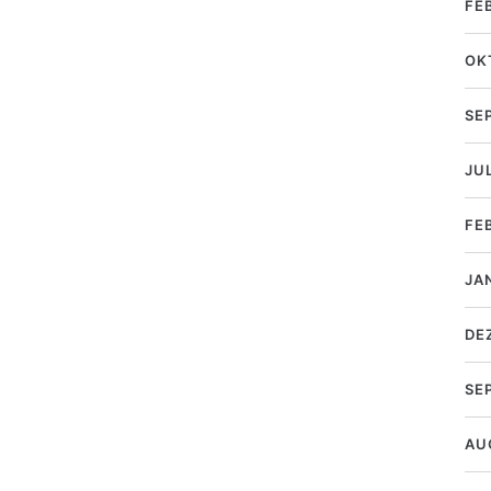
FE
OK
SE
JUL
FE
JA
DE
SE
AU