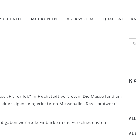
ZUSCHNITT
BAUGRUPPEN
LAGERSYSTEME
QUALITÄT
KA
K
e „Fit for Job“ in Höchstädt vertreten. Die Messe fand am
n einer eigens eingerichteten Messehalle „Das Handwerk“
AL
nd gaben wertvolle Einblicke in die verschiedensten
AU