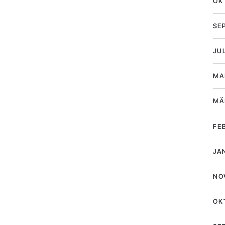
OK
SE
JU
MA
MÄ
FE
JA
NO
OK