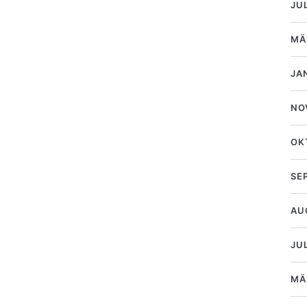
JU
MÄ
JA
NO
OK
SE
AU
JUL
MÄ