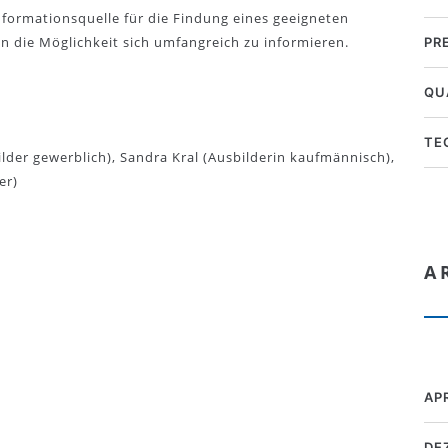
nformationsquelle für die Findung eines geeigneten
n die Möglichkeit sich umfangreich zu informieren.
PR
QU
TE
der gewerblich), Sandra Kral (Ausbilderin kaufmännisch),
er)
A
AP
DE