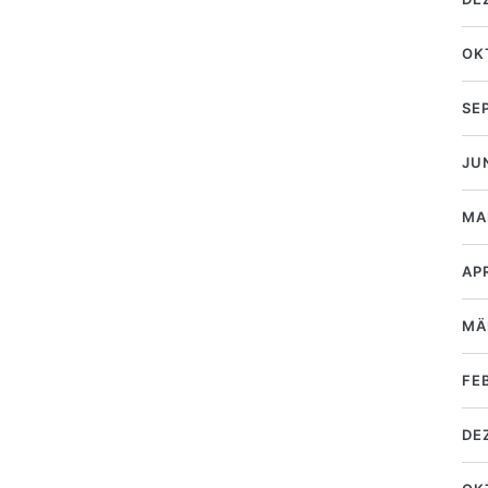
OK
SE
JU
MA
AP
MÄ
FE
DE