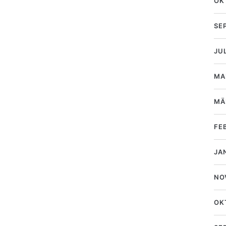
OK
SE
JU
MA
MÄ
FE
JA
NO
OK