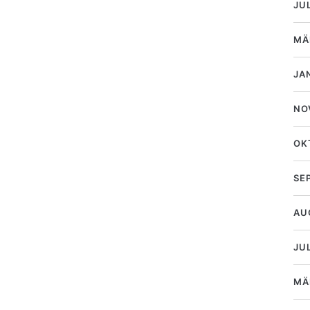
JU
MÄ
JA
NO
OK
SE
AU
JUL
MÄ