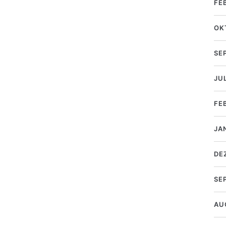
FE
OK
SE
JUL
FE
JA
DE
SE
AU