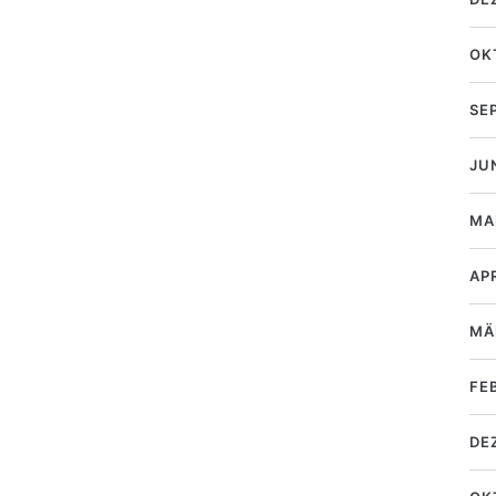
OK
SE
JU
MA
AP
MÄ
FE
DE