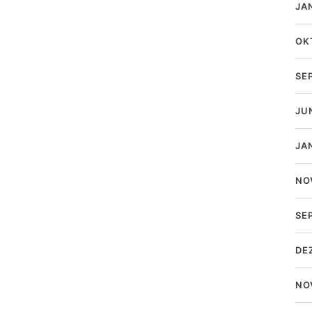
JA
OK
SE
JU
JA
NO
SE
DE
NO