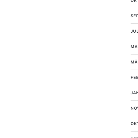
OK
SE
JU
MA
MÄ
FE
JA
NO
OK