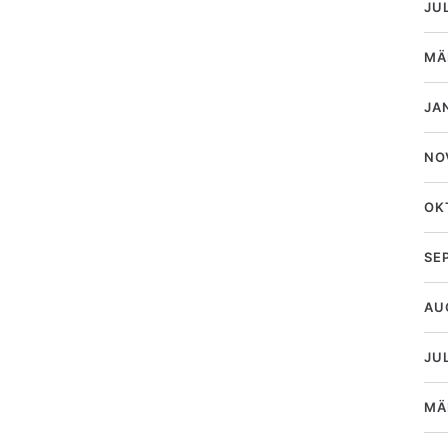
JU
MÄ
JA
NO
OK
SE
AU
JUL
MÄ