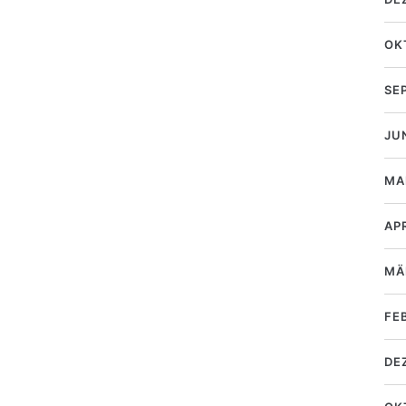
OK
SE
JU
MA
AP
MÄ
FE
DE