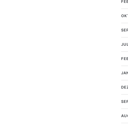
FE
OK
SE
JUL
FE
JA
DE
SE
AU