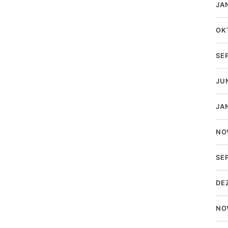
JA
OK
SE
JU
JA
NO
SE
DE
NO