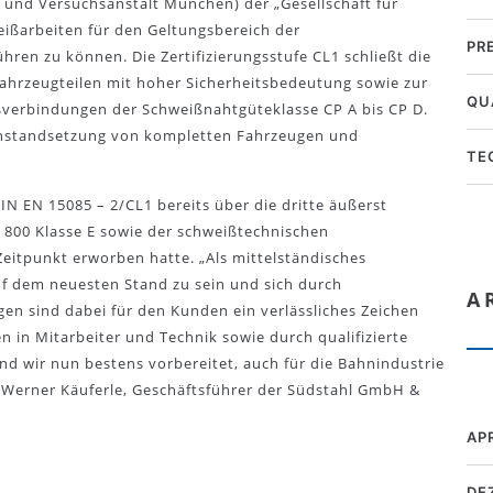
- und Versuchsanstalt München) der „Gesellschaft für
eißarbeiten für den Geltungsbereich der
PR
hren zu können. Die Zertifizierungsstufe CL1 schließt die
Fahrzeugteilen mit hoher Sicherheitsbedeutung sowie zur
QU
ßverbindungen der Schweißnahtgüteklasse CP A bis CP D.
Instandsetzung von kompletten Fahrzeugen und
TE
DIN EN 15085 – 2/CL1 bereits über die dritte äußerst
 800 Klasse E sowie der schweißtechnischen
eitpunkt erworben hatte. „Als mittelständisches
uf dem neuesten Stand zu sein und sich durch
A
gen sind dabei für den Kunden ein verlässliches Zeichen
nen in Mitarbeiter und Technik sowie durch qualifizierte
ind wir nun bestens vorbereitet, auch für die Bahnindustrie
t Werner Käuferle, Geschäftsführer der Südstahl GmbH &
AP
DE