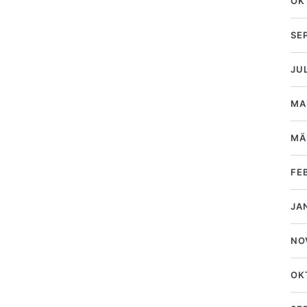
OK
SE
JU
MA
MÄ
FE
JA
NO
OK