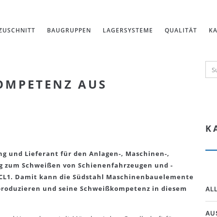
ZUSCHNITT
BAUGRUPPEN
LAGERSYSTEME
QUALITÄT
KA
OMPETENZ AUS
K
ng und Lieferant für den Anlagen-, Maschinen-,
ng zum Schweißen von Schienenfahrzeugen und -
fe CL1. Damit kann die Südstahl Maschinenbauelemente
 produzieren und seine Schweißkompetenz in diesem
AL
AU