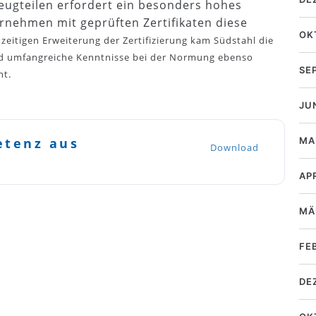
ugteilen erfordert ein besonders hohes
ernehmen mit geprüften Zertifikaten diese
OK
zeitigen Erweiterung der Zertifizierung kam Südstahl die
und umfangreiche Kenntnisse bei der Normung ebenso
SE
nt.
JU
MA
etenz aus
Download
AP
MÄ
FE
DE