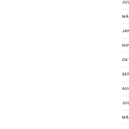
JU
MÄ
JA
NO
OK
SE
AU
JUL
MÄ