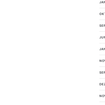
JA
OK
SE
JU
JA
NO
SE
DE
NO