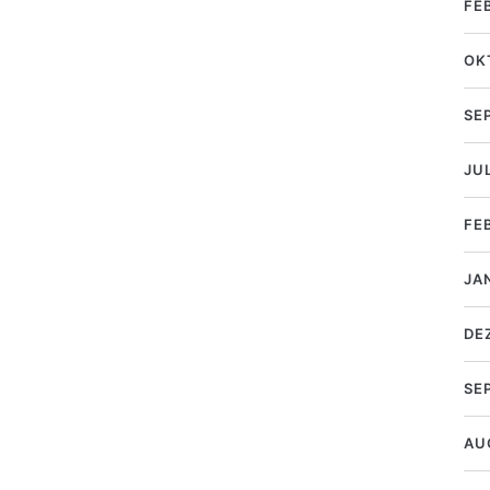
FE
OK
SE
JUL
FE
JA
DE
SE
AU