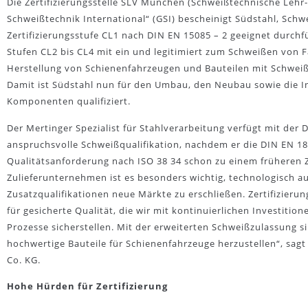
Die Zertifizierungsstelle SLV München (Schweißtechnische Lehr
Schweißtechnik International“ (GSI) bescheinigt Südstahl, Schw
Zertifizierungsstufe CL1 nach DIN EN 15085 – 2 geeignet durchfü
Stufen CL2 bis CL4 mit ein und legitimiert zum Schweißen von 
Herstellung von Schienenfahrzeugen und Bauteilen mit Schwei
Damit ist Südstahl nun für den Umbau, den Neubau sowie die 
Komponenten qualifiziert.
Der Mertinger Spezialist für Stahlverarbeitung verfügt mit der 
anspruchsvolle Schweißqualifikation, nachdem er die DIN EN 18
Qualitätsanforderung nach ISO 38 34 schon zu einem früheren Z
Zulieferunternehmen ist es besonders wichtig, technologisch a
Zusatzqualifikationen neue Märkte zu erschließen. Zertifizierun
für gesicherte Qualität, die wir mit kontinuierlichen Investitio
Prozesse sicherstellen. Mit der erweiterten Schweißzulassung s
hochwertige Bauteile für Schienenfahrzeuge herzustellen“, sag
Co. KG.
Hohe Hürden für Zertifizierung