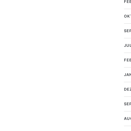
FE
OK
SE
JUL
FE
JA
DE
SE
AU