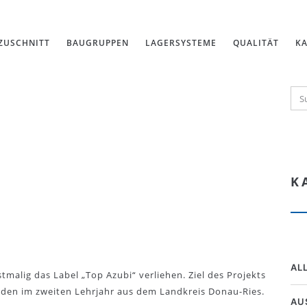
ZUSCHNITT
BAUGRUPPEN
LAGERSYSTEME
QUALITÄT
KA
K
AL
malig das Label „Top Azubi“ verliehen. Ziel des Projekts
nden im zweiten Lehrjahr aus dem Landkreis Donau-Ries.
AU