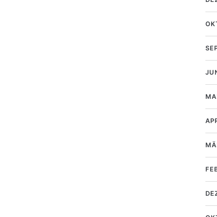
OK
SE
JU
MA
AP
MÄ
FE
DE