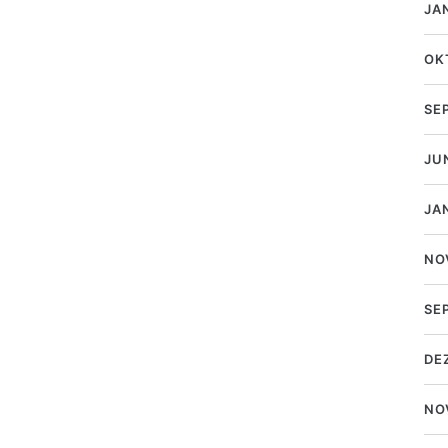
JA
OK
SE
JU
JA
NO
SE
DE
NO