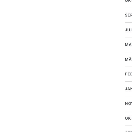
OK
SE
JU
MA
MÄ
FE
JA
NO
OK