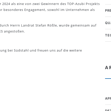
 2024 als eine von zwei Gewinnern des TOP-Azubi Projekts
 ihr besonderes Engagement, sowohl im Unternehmen als
PR
QU
 durch Herrn Landrat Stefan Rößle, wurde gemeinsam auf
ES angestoßen.
TE
zung bei Südstahl und freuen uns auf die weitere
A
AP
DE