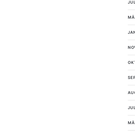
JU
MÄ
JA
NO
OK
SE
AU
JUL
MÄ