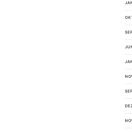
JA
OK
SE
JU
JA
NO
SE
DE
NO