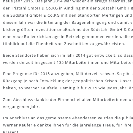
neue Jahr 2015. Das Jahr 2014 war wieder ein ereignisreiches J
der Tristahl GmbH & Co.KG in Aindling mit der Südstahl GmbH &
die Südstahl GmbH & Co.KG mit den Standorten Mertingen und A
diesem Jahr war die Erteilung der Baugenehmigung und damit v
bisher größten Investitionsmaßnahme der Südstahl GmbH & Co
eine neue Rollenrichtanlage in Betrieb genommen werden, die e
Hinblick auf die Ebenheit von Zuschnitten zu gewährleisten.
Beide Standorte haben sich im Jahr 2014 gut entwickelt, so dass
werden derzeit insgesamt 135 Mitarbeiterinnen und Mitarbeiter
Eine Prognose für 2015 abzugeben, fällt derzeit schwer. So gi
Rückgang je nach Entwicklung der geopolitischen Krisen. Unser 
halten, so Werner Käuferle. Damit gilt für 2015 wie jedes Jahr:
Zum Abschluss dankte der Firmenchef allen Mitarbeiterinnen und
vergangenen Jahr.
Im Anschluss an das gemeinsame Abendessen wurden die Jubilare
Werner Käuferle dankte ihnen für die jahrelange Treue, für ihre
Präsent.