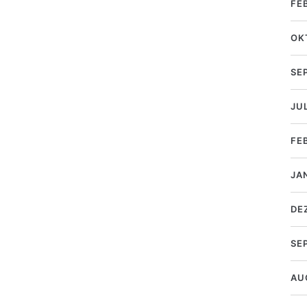
FE
OK
SE
JUL
FE
JA
DE
SE
AU