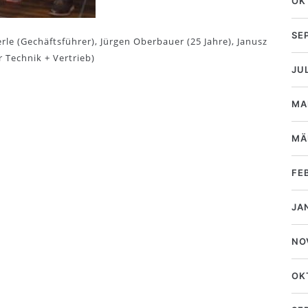
OK
SE
erle (Gechäftsführer), Jürgen Oberbauer (25 Jahre), Janusz
r Technik + Vertrieb)
JU
MA
MÄ
FE
JA
NO
OK