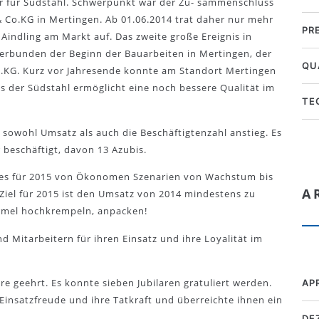
ahr für Südstahl. Schwerpunkt war der Zu- sammenschluss
 Co.KG in Mertingen. Ab 01.06.2014 trat daher nur mehr
PR
indling am Markt auf. Das zweite große Ereignis in
erbunden der Beginn der Bauarbeiten in Mertingen, der
QU
.KG. Kurz vor Jahresende konnte am Standort Mertingen
s der Südstahl ermöglicht eine noch bessere Qualität im
TE
 sowohl Umsatz als auch die Beschäftigtenzahl anstieg. Es
 beschäftigt, davon 13 Azubis.
bt es für 2015 von Ökonomen Szenarien von Wachstum bis
A
Ziel für 2015 ist den Umsatz von 2014 mindestens zu
 Ärmel hochkrempeln, anpacken!
 Mitarbeitern für ihren Einsatz und ihre Loyalität im
 geehrt. Es konnte sieben Jubilaren gratuliert werden.
AP
 Einsatzfreude und ihre Tatkraft und überreichte ihnen ein
DE