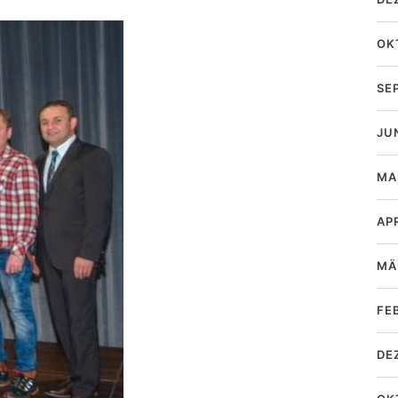
OK
SE
JU
MA
AP
MÄ
FE
DE