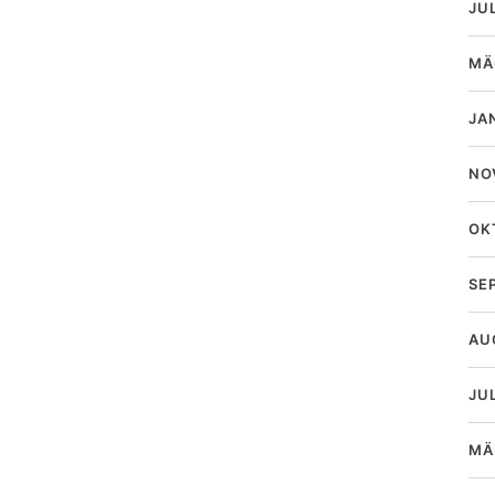
JU
MÄ
JA
NO
OK
SE
AU
JUL
MÄ