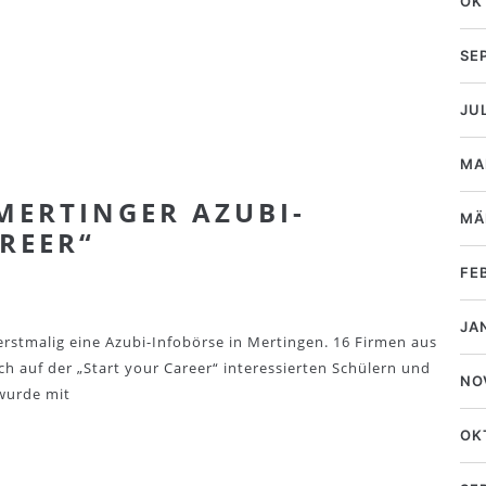
OK
SE
JU
MA
MERTINGER AZUBI-
MÄ
REER“
FE
JA
erstmalig eine Azubi-Infobörse in Mertingen. 16 Firmen aus
ch auf der „Start your Career“ interessierten Schülern und
NO
 wurde mit
OK