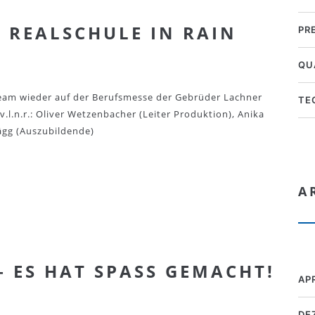
& REALSCHULE IN RAIN
PR
QU
Team wieder auf der Berufsmesse der Gebrüder Lachner
TE
v.l.n.r.: Oliver Wetzenbacher (Leiter Produktion), Anika
ägg (Auszubildende)
A
 ES HAT SPASS GEMACHT!
AP
DE