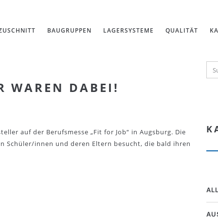
ZUSCHNITT
BAUGRUPPEN
LAGERSYSTEME
QUALITÄT
KA
R WAREN DABEI!
K
ller auf der Berufsmesse „Fit for Job“ in Augsburg. Die
n Schüler/innen und deren Eltern besucht, die bald ihren
AL
AU