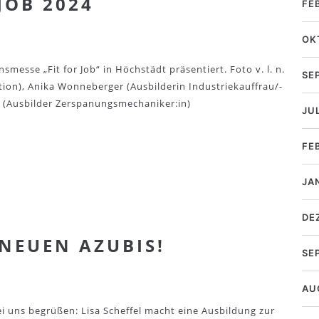
JOB 2024
FE
OK
messe „Fit for Job“ in Höchstädt präsentiert. Foto v. l. n.
SE
ktion), Anika Wonneberger (Ausbilderin Industriekauffrau/-
e (Ausbilder Zerspanungsmechaniker:in)
JUL
FE
JA
DE
NEUEN AZUBIS!
SE
AU
 uns begrüßen: Lisa Scheffel macht eine Ausbildung zur